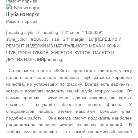
Ремонт порыва
Шуба из норки
Ремонт порыва
[heading style="2" heading="h2" color="#B06339"
style_color="#B06339" size="24" margin="10"]ПЕРЕШИВ И
РЕМОНТ ИЗДЕЛИЙ ИЗ НАТУРАЛЬНОГО МЕХА И КОЖИ:
ШУБ, ПОЛУШУБКОВ, ЖИЛЕТОВ. КУРТОК, ПАЛЬТО И
ДРУГИХ ИЗДЕЛИЙ[/heading]
Салон меха и кожи «Койот» предлагает клиентам услугу
полного или частичного перешива шуб из меха хорошего
качества, но устаревших по фасону. Всегда есть варианты,
которые позволят подарить вашей шубе вторую жизнь. От
самых простых - изменение длины изделия, до самых
сложных - создание абсолютно нового фасона. У
специалистов нашего ателье накоплен большой опыт
подобной работы. Они всегда смогут подсказать наиболее
рациональное решение исходя из ваших пожеланий. В
любом случае перешив - это самый экономичный способ